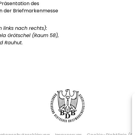
 Präsentation des
en der Briefmarkenmesse
links nach rechts):
uela Grötschel (Raum 58),
ld Rauhut.