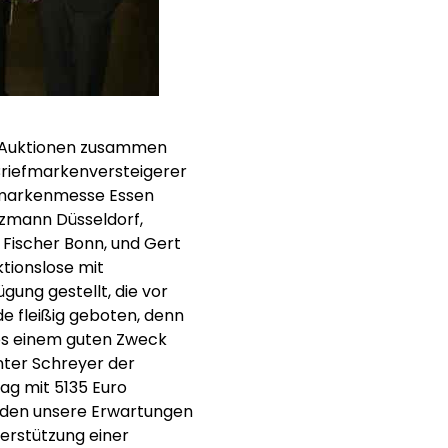
iz-Auktionen zusammen
riefmarkenversteigerer
efmarkenmesse Essen
elzmann Düsseldorf,
 Fischer Bonn, und Gert
ktionslose mit
ung gestellt, die vor
e fleißig geboten, denn
lös einem guten Zweck
nter Schreyer der
ag mit 5135 Euro
urden unsere Erwartungen
terstützung einer