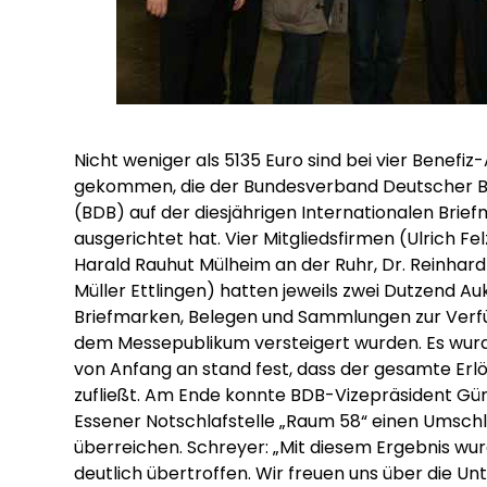
Nicht weniger als 5135 Euro sind bei vier Benef
gekommen, die der Bundesverband Deutscher B
(BDB) auf der diesjährigen Internationalen Bri
ausgerichtet hat. Vier Mitgliedsfirmen (Ulrich F
Harald Rauhut Mülheim an der Ruhr, Dr. Reinhard
Müller Ettlingen) hatten jeweils zwei Dutzend Au
Briefmarken, Belegen und Sammlungen zur Verfüg
dem Messepublikum versteigert wurden. Es wurd
von Anfang an stand fest, dass der gesamte Er
zufließt. Am Ende konnte BDB-Vizepräsident Gü
Essener Notschlafstelle „Raum 58“ einen Umschl
überreichen. Schreyer: „Mit diesem Ergebnis w
deutlich übertroffen. Wir freuen uns über die Un