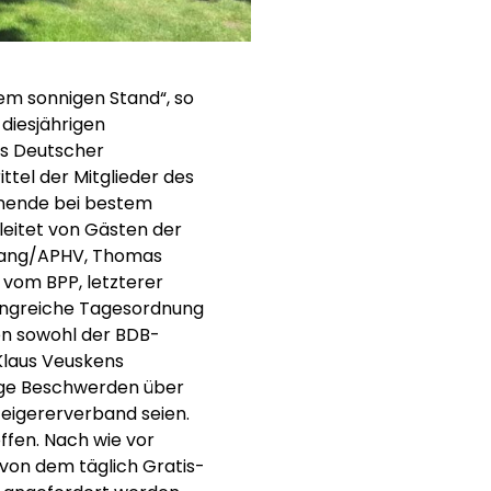
em sonnigen Stand“, so
diesjährigen
s Deutscher
ttel der Mitglieder des
nende bei bestem
leitet von Gästen der
 Lang/APHV, Thomas
 vom BPP, letzterer
angreiche Tagesordnung
en sowohl der BDB-
 Klaus Veuskens
inige Beschwerden über
teigererverband seien.
ffen. Nach wie vor
 von dem täglich Gratis-