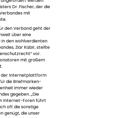
m angefordert werden.
ters Dr. Fischer, der die
s Verbandes mit
nte.
für den Verband geht der
enweit über eine
e in den wohlverdienten
ndes, Ziar Kabir, stellte
enschutzrecht“ vor.
ionatoren mit großem
t.
r der Internetplattform
für die Briefmarken-
genheit immer wieder
ndes gegeben. „Die
 Internet-Foren führt
ch oft die sonstige
n genügt, die unser