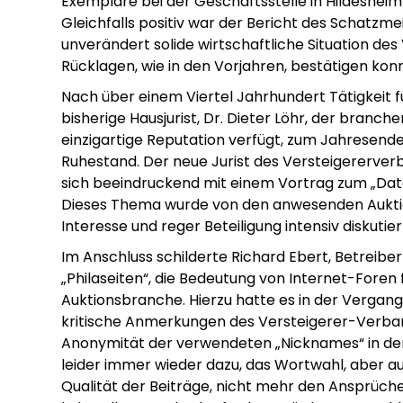
Exemplare bei der Geschäftsstelle in Hildeshei
Gleichfalls positiv war der Bericht des Schatzmeis
unverändert solide wirtschaftliche Situation de
Rücklagen, wie in den Vorjahren, bestätigen kon
Nach über einem Viertel Jahrhundert Tätigkeit 
bisherige Hausjurist, Dr. Dieter Löhr, der branch
einzigartige Reputation verfügt, zum Jahresend
Ruhestand. Der neue Jurist des Versteigererverba
sich beeindruckend mit einem Vortrag zum „Dat
Dieses Thema wurde von den anwesenden Aukt
Interesse und reger Beteiligung intensiv diskutier
Im Anschluss schilderte Richard Ebert, Betreibe
„Philaseiten“, die Bedeutung von Internet-Foren 
Auktionsbranche. Hierzu hatte es in der Vergan
kritische Anmerkungen des Versteigerer-Verba
Anonymität der verwendeten „Nicknames“ in den
leider immer wieder dazu, das Wortwahl, aber au
Qualität der Beiträge, nicht mehr den Ansprüche