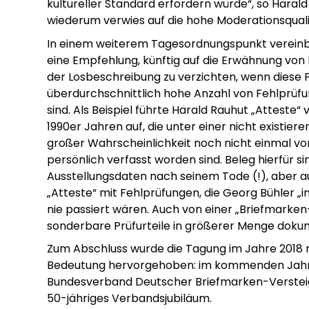
kultureller Standard erfordern würde“, so Harald
wiederum verwies auf die hohe Moderationsqualitä
In einem weiterem Tagesordnungspunkt vereinb
eine Empfehlung, künftig auf die Erwähnung von
der Losbeschreibung zu verzichten, wenn diese P
überdurchschnittlich hohe Anzahl von Fehlprüfu
sind. Als Beispiel führte Harald Rauhut „Atteste
1990er Jahren auf, die unter einer nicht existie
großer Wahrscheinlichkeit noch nicht einmal vo
persönlich verfasst worden sind. Beleg hierfür si
Ausstellungsdaten nach seinem Tode (!), aber a
„Atteste“ mit Fehlprüfungen, die Georg Bühler „i
nie passiert wären. Auch von einer „Briefmarken-
sonderbare Prüfurteile in größerer Menge dokum
Zum Abschluss wurde die Tagung im Jahre 2018 
Bedeutung hervorgehoben: im kommenden Jahr 
Bundesverband Deutscher Briefmarken-Versteige
50-jähriges Verbandsjubiläum.