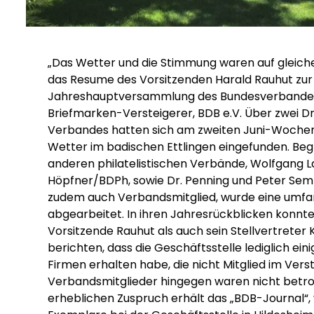
„Das Wetter und die Stimmung waren auf gleich
das Resume des Vorsitzenden Harald Rauhut zur 
Jahreshauptversammlung des Bundesverbande
Briefmarken-Versteigerer, BDB e.V. Über zwei Dri
Verbandes hatten sich am zweiten Juni-Woche
Wetter im badischen Ettlingen eingefunden. Beg
anderen philatelistischen Verbände, Wolfgang
Höpfner/BDPh, sowie Dr. Penning und Peter Sem
zudem auch Verbandsmitglied, wurde eine umf
abgearbeitet. In ihren Jahresrückblicken konnt
Vorsitzende Rauhut als auch sein Stellvertreter
berichten, dass die Geschäftsstelle lediglich e
Firmen erhalten habe, die nicht Mitglied im Vers
Verbandsmitglieder hingegen waren nicht betro
erheblichen Zuspruch erhält das „BDB-Journal“,