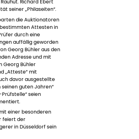
 Rauhut. Richard Ebert
t seiner „Philaseiten“.
arten die Auktionatoren
 bestimmten Attesten in
rüfer durch eine
ngen auffällig geworden
“ von Georg Bühler aus den
renden Adresse und mit
n Georg Bühler
nd „Atteste“ mit
uch davor ausgestellte
n seinen guten Jahren“
Prüfstelle“ seien
entiert.
mit einer besonderen
feiert der
rer in Düsseldorf sein