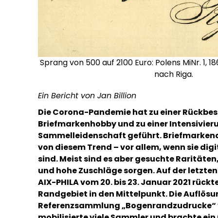
Sprang von 500 auf 2100 Euro: Polens MiNr. 1, 1
nach Riga.
Ein Bericht von Jan Billion
Die Corona-Pandemie hat zu einer Rückbes
Briefmarkenhobby und zu einer Intensivier
Sammelleidenschaft geführt. Briefmarkena
von diesem Trend – vor allem, wenn sie digi
sind. Meist sind es aber gesuchte Raritäten,
und hohe Zuschläge sorgen. Auf der letzte
AIX-PHILA vom 20. bis 23. Januar 2021 rückt
Randgebiet in den Mittelpunkt. Die Auflösu
Referenzsammlung „Bogenrandzudrucke“ 
mobilisierte viele Sammler und brachte ei