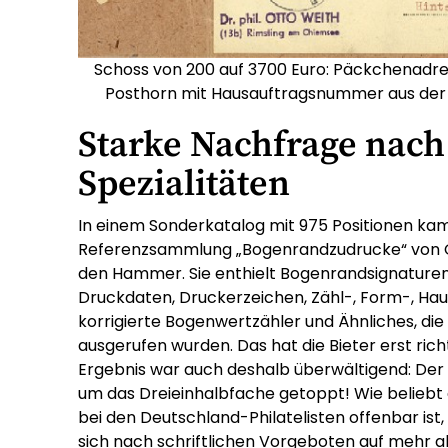
Schoss von 200 auf 3700 Euro: Päckchenadres
Posthorn mit Hausauftragsnummer aus de
Starke Nachfrage nach
Spezialitäten
In einem Sonderkatalog mit 975 Positionen kam
Referenzsammlung „Bogenrandzudrucke“ von 
den Hammer. Sie enthielt Bogenrandsignaturen 
Druckdaten, Druckerzeichen, Zähl-, Form-, Ha
korrigierte Bogenwertzähler und Ähnliches, di
ausgerufen wurden. Das hat die Bieter erst ric
Ergebnis war auch deshalb überwältigend: De
um das Dreieinhalbfache getoppt! Wie beliebt
bei den Deutschland-Philatelisten offenbar ist,
sich nach schriftlichen Vorgeboten auf mehr a