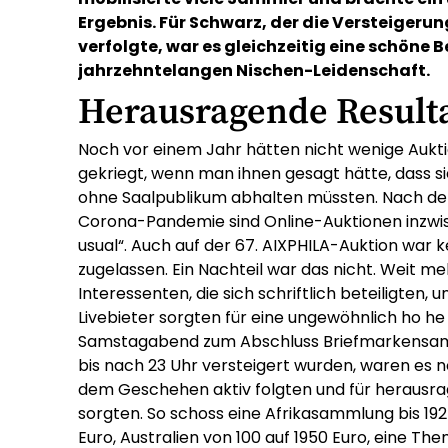
Ergebnis. Für Schwarz, der die Versteigeru
verfolgte, war es gleichzeitig eine schöne 
jahrzehntelangen Nischen-Leidenschaft.
Herausragende Result
Noch vor einem Jahr hätten nicht wenige Aukti
gekriegt, wenn man ihnen gesagt hätte, dass s
ohne Saalpublikum abhalten müssten. Nach de
Corona-Pandemie sind Online-Auktionen inzwis
usual“. Auch auf der 67. AIXPHILA-Auktion war 
zugelassen. Ein Nachteil war das nicht. Weit me
Interessenten, die sich schriftlich beteiligten, 
Livebieter sorgten für eine ungewöhnlich ho he 
Samstagabend zum Abschluss Briefmarkensa
bis nach 23 Uhr versteigert wurden, waren es no
dem Geschehen aktiv folgten und für herausr
sorgten. So schoss eine Afrikasammlung bis 19
Euro, Australien von 100 auf 1950 Euro, eine T