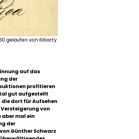
860 gelaufen von Kibarty
innung auf das
ung der
uktionen profitieren
tal gut aufgestellt
 die dort für Aufsehen
n Versteigerung von
e aber mal ein
ng der
von Günther Schwarz
n überwältigendes