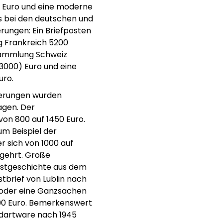
00 Euro und eine moderne
s bei den deutschen und
ungen: Ein Briefposten
ng Frankreich 5200
ssammlung Schweiz
3000) Euro und eine
uro.
igerungen wurden
agen. Der
von 800 auf 1450 Euro.
m Beispiel der
 sich von 1000 auf
 gehrt. Große
ostgeschichte aus dem
tbrief von Lublin nach
o oder eine Ganzsachen
00 Euro. Bemerkenswert
ndartware nach 1945