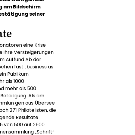
ng am Bildschirm
Bestätigung seiner
ate
onatoren eine Krise
ie ihre Versteigerungen
m Auffund Ab der
chen fast „business as
kein Publikum
hr als 1000
und mehr als 500
Beteiligung. Als am
mmlun gen aus Übersee
ch 271 Philatelisten, die
agende Resultate
25 von 500 auf 2500
hemensammlung „Schrift“