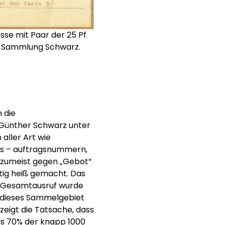
se mit Paar der 25 Pf
r Sammlung Schwarz.
 die
Günther Schwarz unter
aller Art wie
us – auftragsnummern,
e zumeist gegen „Gebot“
htig heiß gemacht. Das
r Gesamtausruf wurde
 dieses Sammelgebiet
 zeigt die Tatsache, dass
ls 70% der knapp 1000