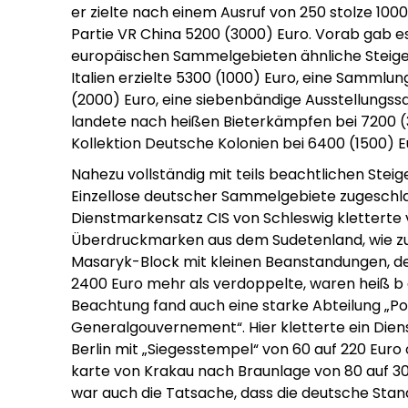
er zielte nach einem Ausruf von 250 stolze 10
Partie VR China 5200 (3000) Euro. Vorab gab e
europäischen Sammelgebieten ähnliche Steiger
Italien erzielte 5300 (1000) Euro, eine Sammlu
(2000) Euro, eine siebenbändige Ausstellung
landete nach heißen Bieterkämpfen bei 7200 (
Kollektion Deutsche Kolonien bei 6400 (1500) E
Nahezu vollständig mit teils beachtlichen Ste
Einzellose deutscher Sammelgebiete zugeschl
Dienstmarkensatz CIS von Schleswig kletterte 
Überdruckmarken aus dem Sudetenland, wie zu
Masaryk-Block mit kleinen Beanstandungen, der
2400 Euro mehr als verdoppelte, waren heiß b
Beachtung fand auch eine starke Abteilung „P
Generalgouvernement“. Hier kletterte ein Diens
Berlin mit „Siegesstempel“ von 60 auf 220 Eur
karte von Krakau nach Braunlage von 80 auf 3
war auch die Tatsache, dass die deutsche Sta